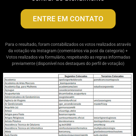
ENTRE EM CONTATO
Para o resultado, foram contabilizados os votos realizados através
da votação via Instagram (comentários via post da categoria) +
Votos realizados via formulário, respeitando as regras informadas
previamente (disponível nos destaques do perfil de votação)