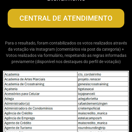
CENTRAL DE ATENDIMENTO
Para o resultado, foram contabilizados os votos realizados através
da votação via Instagram (comentários via post da categoria) +
Votos realizados via formulário, respeitando as regras informadas
previamente (disponível nos destaques do perfil de votação)