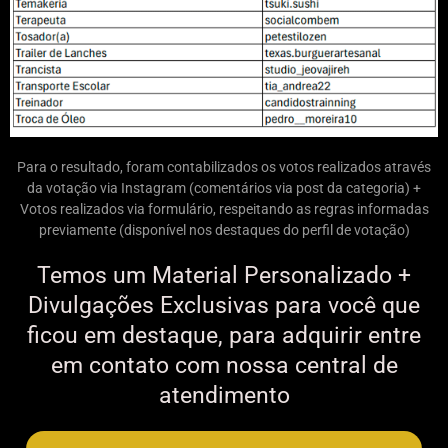
Para o resultado, foram contabilizados os votos realizados através
da votação via Instagram (comentários via post da categoria) +
Votos realizados via formulário, respeitando as regras informadas
previamente (disponível nos destaques do perfil de votação)
Temos um Material Personalizado +
Divulgações Exclusivas para você que
ficou em destaque, para adquirir entre
em contato com nossa central de
atendimento