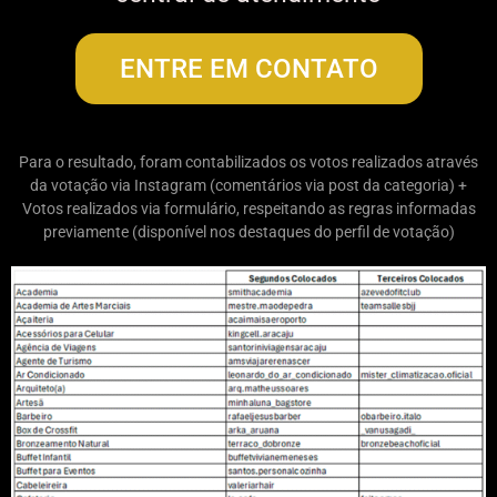
ENTRE EM CONTATO
Para o resultado, foram contabilizados os votos realizados através
da votação via Instagram (comentários via post da categoria) +
Votos realizados via formulário, respeitando as regras informadas
previamente (disponível nos destaques do perfil de votação)